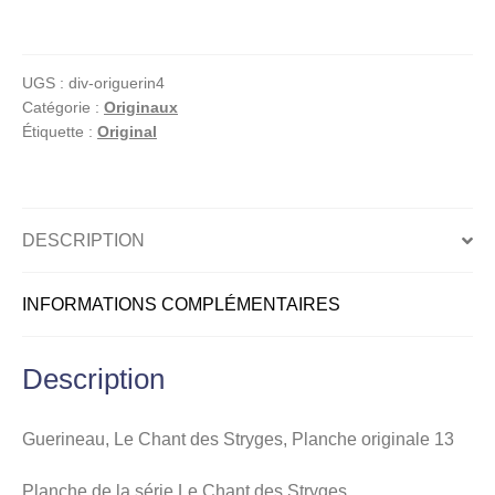
Guerineau,
Le
Chant
UGS :
div-origuerin4
des
Catégorie :
Originaux
Stryges,
Étiquette :
Original
Planche
originale
13
DESCRIPTION
INFORMATIONS COMPLÉMENTAIRES
Description
Guerineau, Le Chant des Stryges, Planche originale 13
Planche de la série Le Chant des Stryges.