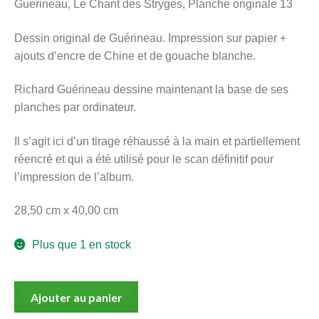
Guerineau, Le Chant des Stryges, Planche originale 13
menu
Ouvrir
enfant
Dessin original de Guérineau. Impression sur papier +
le
Notre magasin
ajouts d’encre de Chine et de gouache blanche.
menu
enfant
Richard Guérineau dessine maintenant la base de ses
planches par ordinateur.
Il s’agit ici d’un tirage réhaussé à la main et partiellement
réencré et qui a été utilisé pour le scan définitif pour
l’impression de l’album.
28,50 cm x 40,00 cm
Plus que 1 en stock
quantité
Ajouter au panier
de