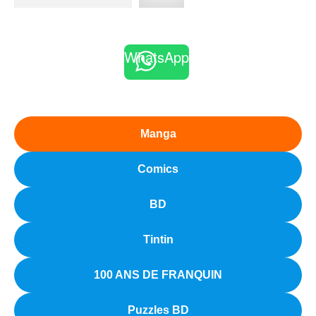
WhatsApp
Manga
Comics
BD
Tintin
100 ANS DE FRANQUIN
Puzzles BD