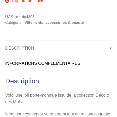
Rupture de stock
menu
Ouvrir
enfant
le
UGS :
tro-do4308
Notre magasin
Catégorie :
Vêtements, accessoires & beauté
menu
enfant
DESCRIPTION
INFORMATIONS COMPLÉMENTAIRES
Description
Voici une joli porte-monnaie issu de la collection Déco &
des Mots.
Idéal pour conserver votre argent tout en restant coquette