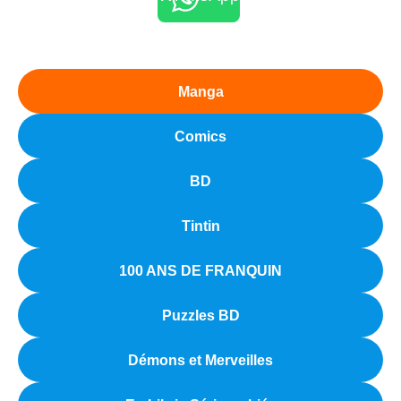
Manga
Comics
BD
Tintin
100 ANS DE FRANQUIN
Puzzles BD
Démons et Merveilles