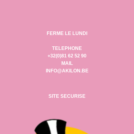
FERME LE LUNDI
TELEPHONE
+32(0)81 62 52 90
MAIL
INFO@AKILON.BE
SITE SECURISE