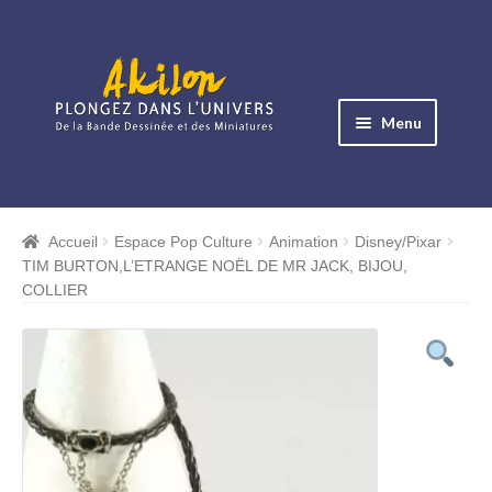
Aller
Aller
à
au
Menu
la
contenu
navigation
Ouvrir
le
Albums BD
menu
Accueil
Espace Pop Culture
Animation
Disney/Pixar
Ouvrir
enfant
TIM BURTON,L’ETRANGE NOËL DE MR JACK, BIJOU,
le
Objets BD
COLLIER
menu
Ouvrir
enfant
le
Images BD
menu
Ouvrir
enfant
le
Miniatures
menu
Ouvrir
enfant