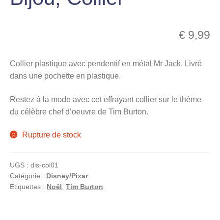
menu
Ouvrir
enfant
le
€
9,99
Notre magasin
menu
enfant
Collier plastique avec pendentif en métal Mr Jack. Livré
dans une pochette en plastique.
Restez à la mode avec cet effrayant collier sur le thème
du célèbre chef d’oeuvre de Tim Burton.
Rupture de stock
UGS :
dis-col01
Catégorie :
Disney/Pixar
Étiquettes :
Noël
,
Tim Burton