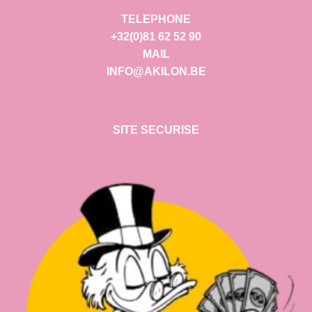
TELEPHONE
+32(0)81 62 52 90
MAIL
INFO@AKILON.BE
SITE SECURISE