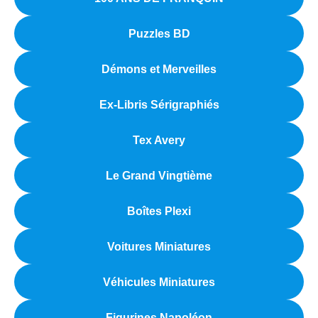
menu
Ouvrir
enfant
Puzzles BD
le
Notre magasin
menu
Démons et Merveilles
enfant
Ex-Libris Sérigraphiés
Tex Avery
Le Grand Vingtième
Boîtes Plexi
Voitures Miniatures
Véhicules Miniatures
Figurines Napoléon