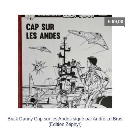
menu
Ouvrir
enfant
le
Notre magasin
€
69,00
menu
enfant
Buck Danny Cap sur les Andes signé par André Le Bras
(Edition Zéphyr)