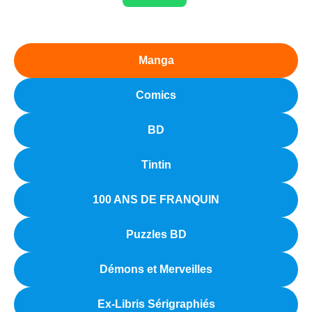
Manga
Comics
BD
Tintin
100 ANS DE FRANQUIN
Puzzles BD
Démons et Merveilles
Ex-Libris Sérigraphiés