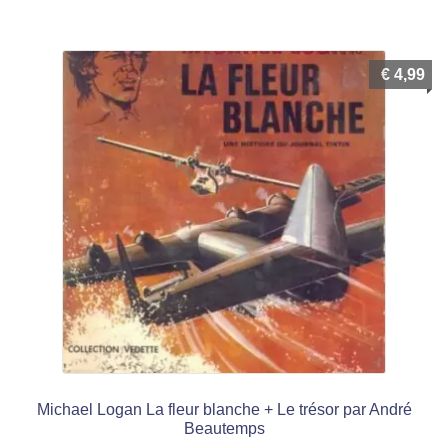
menu
Ouvrir
enfant
le
Notre magasin
€
4,99
menu
enfant
Michael Logan La fleur blanche + Le trésor par André
Beautemps