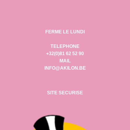
FERME LE LUNDI
TELEPHONE
+32(0)81 62 52 90
MAIL
INFO@AKILON.BE
SITE SECURISE