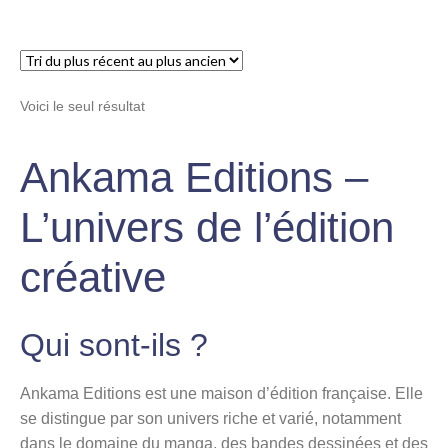
menu
Ouvrir
enfant
le
Notre magasin
menu
Voici le seul résultat
enfant
Ankama Editions –
L’univers de l’édition
créative
Qui sont-ils ?
Ankama Editions est une maison d’édition française. Elle
se distingue par son univers riche et varié, notamment
dans le domaine du manga, des bandes dessinées et des