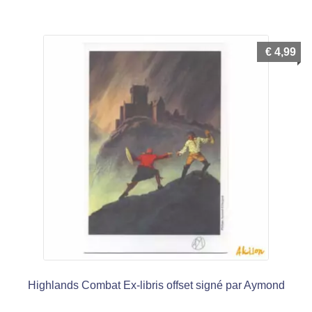
menu
Ouvrir
enfant
le
Notre magasin
€
4,99
menu
enfant
Highlands Combat Ex-libris offset signé par Aymond