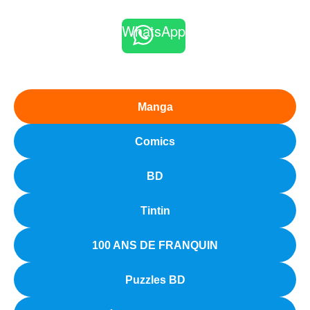
WhatsApp
Manga
Comics
BD
Tintin
100 ANS DE FRANQUIN
Puzzles BD