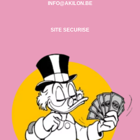
INFO@AKILON.BE
SITE SECURISE