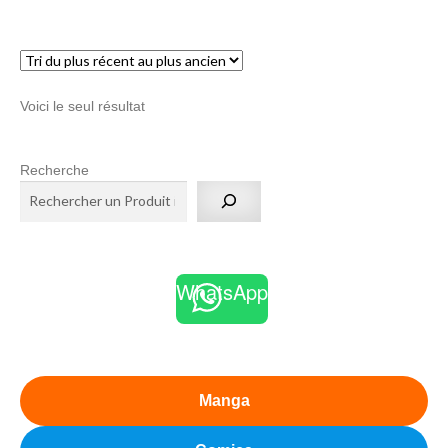
menu
Ouvrir
enfant
le
Notre magasin
menu
Voici le seul résultat
enfant
Recherche
WhatsApp
Manga