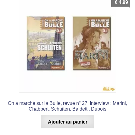
€
4,99
le
Figurines en métal
menu
Ouvrir
enfant
le
Pin’s
menu
enfant
TCG Pokémon
Ouvrir
le
Espace Pop Culture
menu
Ouvrir
enfant
le
X Adultes
menu
On a marché sur la Bulle, revue n° 27, Interview : Marini,
Ouvrir
enfant
Chabbert, Schuiten, Baldetti, Dubois
le
Idées KDO
menu
Ajouter au panier
Ouvrir
enfant
le
Mon compte