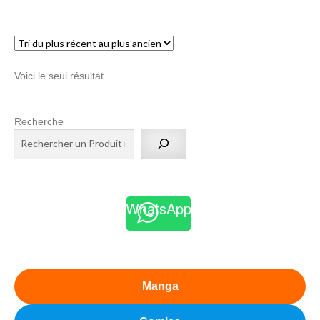
menu
Ouvrir
enfant
le
Notre magasin
menu
Voici le seul résultat
enfant
Recherche
WhatsApp
Manga