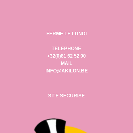
FERME LE LUNDI
TELEPHONE
+32(0)81 62 52 90
MAIL
INFO@AKILON.BE
SITE SECURISE