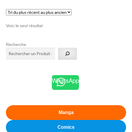
menu
Ouvrir
enfant
le
Notre magasin
Voici le seul résultat
menu
enfant
Recherche
WhatsApp
Manga
Comics