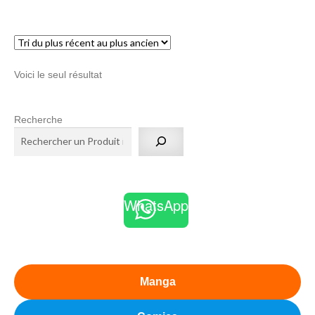
menu
Ouvrir
enfant
le
Notre magasin
menu
Voici le seul résultat
enfant
Recherche
WhatsApp
Manga