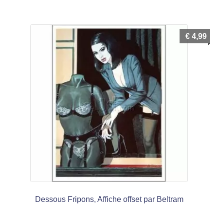
menu
Ouvrir
enfant
le
Notre magasin
€
4,99
menu
enfant
Dessous Fripons, Affiche offset par Beltram