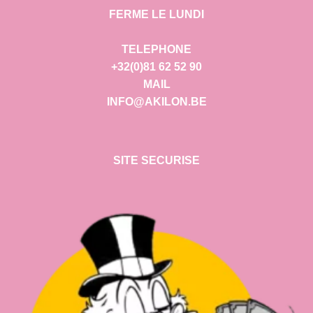
FERME LE LUNDI
TELEPHONE
+32(0)81 62 52 90
MAIL
INFO@AKILON.BE
SITE SECURISE