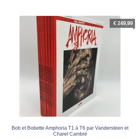
menu
Ouvrir
enfant
le
Notre magasin
€
249,99
menu
enfant
Bob et Bobette Amphoria T1 à T6 par Vandersteen et
Charel Cambré