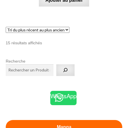
Ajouter au panier
Trié
15 résultats affichés
du
plus
Recherche
récent
au
plus
ancien
WhatsApp
Manga