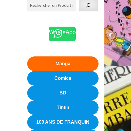
WhatsApp
Manga
Comics
BD
Tintin
100 ANS DE FRANQUIN