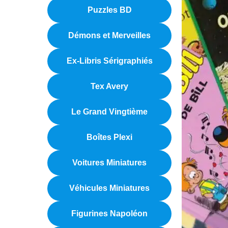
Puzzles BD
Démons et Merveilles
Ex-Libris Sérigraphiés
Tex Avery
Le Grand Vingtième
Boîtes Plexi
Voitures Miniatures
Véhicules Miniatures
Figurines Napoléon