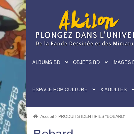
Aller
Aller
à
au
la
contenu
navigation
ALBUMS BD
OBJETS BD
IMAGES 
ESPACE POP CULTURE
X ADULTES
Accueil
PRODUITS IDENTIFIÉS “BOBARD”