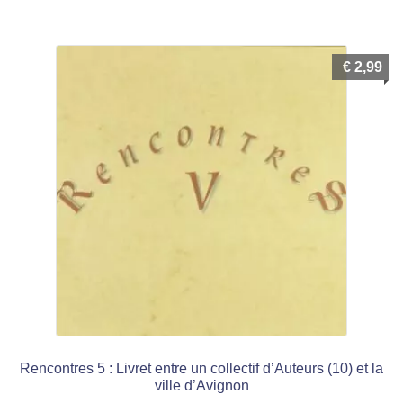
menu
Ouvrir
enfant
le
Notre magasin
€
2,99
menu
enfant
Rencontres 5 : Livret entre un collectif d’Auteurs (10) et la
ville d’Avignon