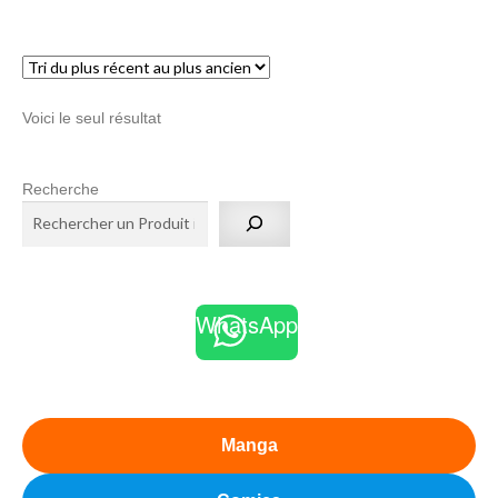
menu
Ouvrir
enfant
le
Notre magasin
menu
Voici le seul résultat
enfant
Recherche
WhatsApp
Manga