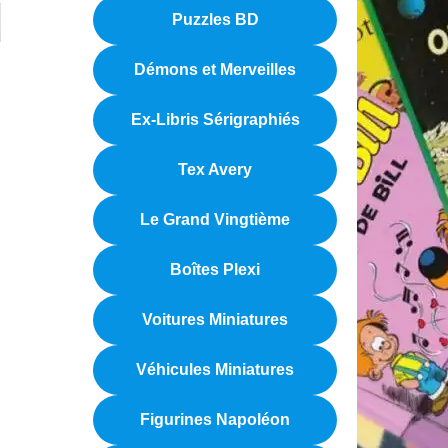
Puzzles BD
Démons et Merveilles
Ex-Libris Sérigraphiés
Tex Avery
Le Grand Vingtième
Boîtes Plexi
Voitures Miniatures
Véhicules Miniatures
Figurines Napoléon