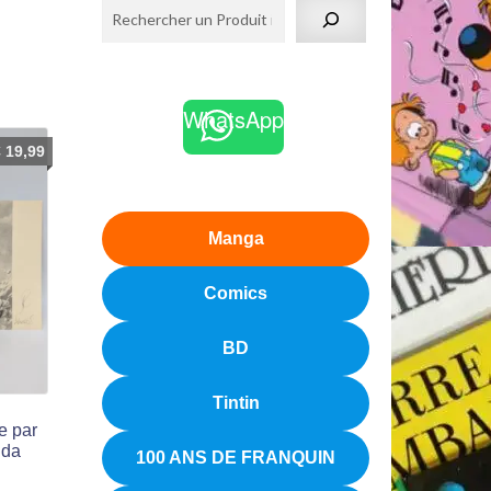
WhatsApp
€
19,99
Manga
Comics
BD
Tintin
e par
nda
100 ANS DE FRANQUIN