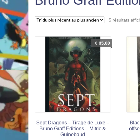
Bruno Graff Editi
5 résultats affi
€
85,00
Sept Dragons – Tirage de Luxe –
Blac
Bruno Graff Editions – Mitric &
offs
Guinebaud