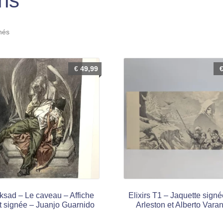
ons
Trié
chés
du
plus
récent
€
49,99
au
plus
ancien
ksad – Le caveau – Affiche
Elixirs T1 – Jaquette signé
et signée – Juanjo Guarnido
Arleston et Alberto Vara