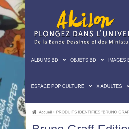
Aller
Aller
à
au
la
contenu
navigation
ALBUMS BD
OBJETS BD
IMAGES 
ESPACE POP CULTURE
X ADULTES
Accueil
PRODUITS IDENTIFIÉS “BRUNO GRAF