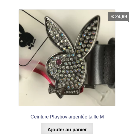
menu
Ouvrir
enfant
€
24,99
le
Notre magasin
menu
enfant
Ceinture Playboy argentée taille M
Ajouter au panier