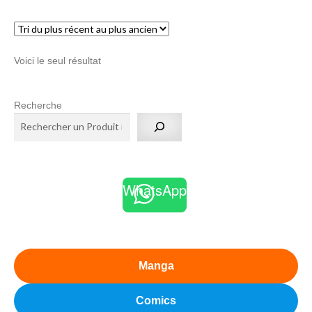
menu
Ouvrir
enfant
le
Notre magasin
Voici le seul résultat
menu
enfant
Recherche
WhatsApp
Manga
Comics