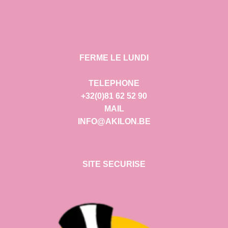
FERME LE LUNDI
TELEPHONE
+32(0)81 62 52 90
MAIL
INFO@AKILON.BE
SITE SECURISE