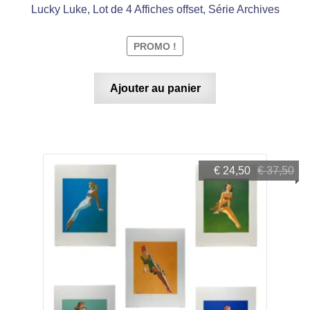
Lucky Luke, Lot de 4 Affiches offset, Série Archives
PROMO !
Ajouter au panier
Le
Le
€
24,50
€
37,50
prix
prix
initial
actuel
était :
est :
€ 37,50.
€ 24,50.