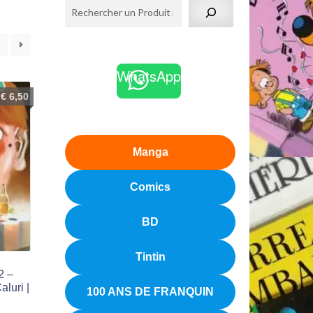
2
WhatsApp
€
6,50
Manga
Comics
BD
Tintin
2 –
aluri |
100 ANS DE FRANQUIN