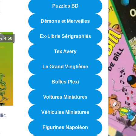
Puzzles BD
Démons et Merveilles
Ex-Libris Sérigraphiés
€
4,50
Tex Avery
Le Grand Vingtième
Boîtes Plexi
Voitures Miniatures
Véhicules Miniatures
lic
Figurines Napoléon