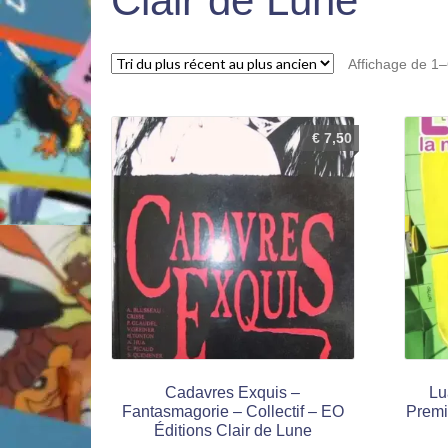
Clair de Lune
Affichage de 1–
€
7,50
Cadavres Exquis –
Lu
Fantasmagorie – Collectif – EO
Premiè
Éditions Clair de Lune