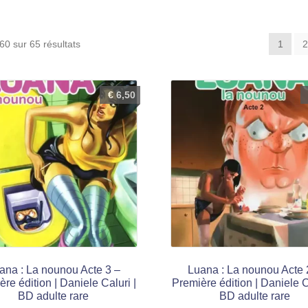
Trié
60 sur 65 résultats
1
du
plus
récent
€
6,50
au
plus
ancien
ana : La nounou Acte 3 –
Luana : La nounou Acte 
re édition | Daniele Caluri |
Première édition | Daniele C
BD adulte rare
BD adulte rare