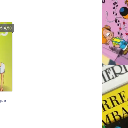
€
4,50
par