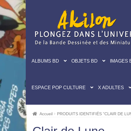
Aller
Aller
à
au
la
contenu
navigation
ALBUMS BD
OBJETS BD
IMAGES 
ESPACE POP CULTURE
X ADULTES
Accueil
PRODUITS IDENTIFIÉS “CLAIR DE LU