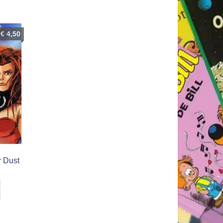
€
4,50
r Dust