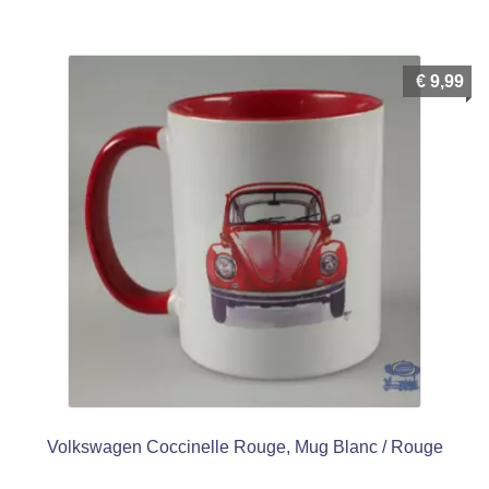
menu
Ouvrir
enfant
le
Notre magasin
€
9,99
menu
enfant
Volkswagen Coccinelle Rouge, Mug Blanc / Rouge