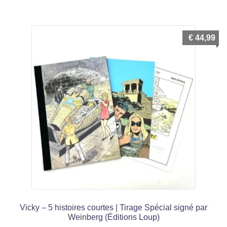
menu
Ouvrir
enfant
le
Notre magasin
€
44,99
menu
enfant
Vicky – 5 histoires courtes | Tirage Spécial signé par
Weinberg (Éditions Loup)