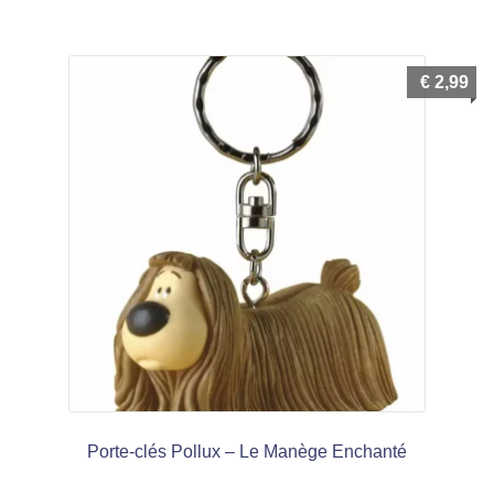
menu
Ouvrir
enfant
le
Notre magasin
€
2,99
menu
enfant
Porte-clés Pollux – Le Manège Enchanté