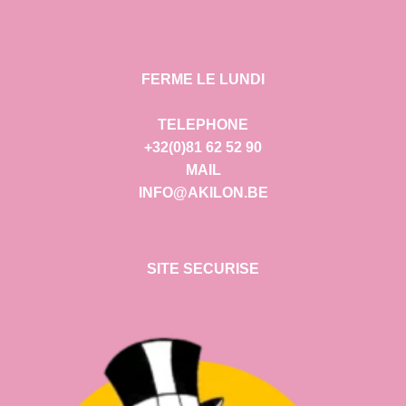
FERME LE LUNDI
TELEPHONE
+32(0)81 62 52 90
MAIL
INFO@AKILON.BE
SITE SECURISE