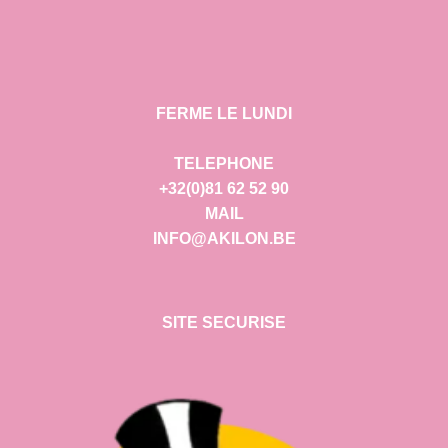
FERME LE LUNDI
TELEPHONE
+32(0)81 62 52 90
MAIL
INFO@AKILON.BE
SITE SECURISE