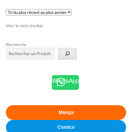
menu
Ouvrir
enfant
le
Notre magasin
Voici le seul résultat
menu
enfant
Recherche
WhatsApp
Manga
Comics