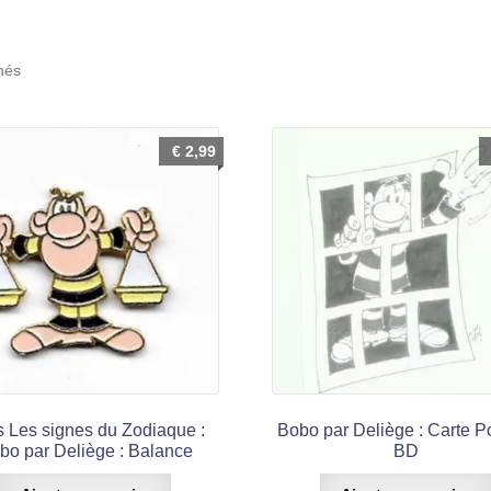
Trié
chés
du
plus
récent
€
2,99
au
plus
ancien
s Les signes du Zodiaque :
Bobo par Deliège : Carte P
bo par Deliège : Balance
BD