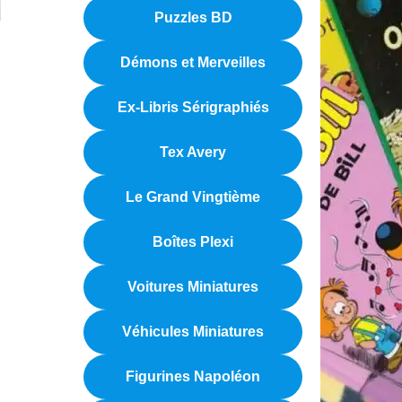
Puzzles BD
Démons et Merveilles
Ex-Libris Sérigraphiés
Tex Avery
Le Grand Vingtième
Boîtes Plexi
Voitures Miniatures
Véhicules Miniatures
Figurines Napoléon