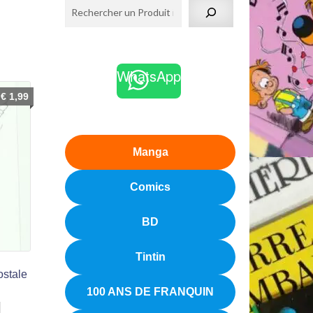
WhatsApp
€
1,99
Manga
Comics
BD
Tintin
ostale
100 ANS DE FRANQUIN