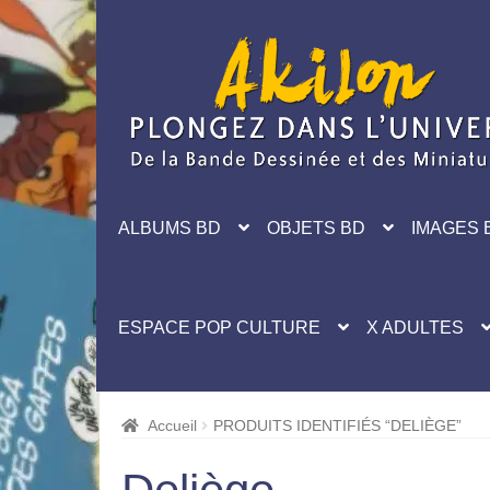
Aller
Aller
à
au
la
contenu
navigation
ALBUMS BD
OBJETS BD
IMAGES 
ESPACE POP CULTURE
X ADULTES
Accueil
PRODUITS IDENTIFIÉS “DELIÈGE”