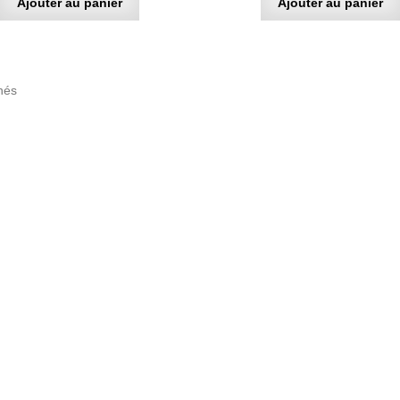
Ajouter au panier
Ajouter au panier
Trié
chés
du
plus
récent
au
plus
ancien