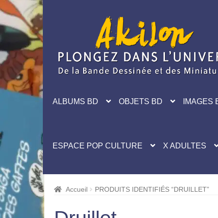
Aller
Aller
à
au
la
contenu
navigation
ALBUMS BD
OBJETS BD
IMAGES 
ESPACE POP CULTURE
X ADULTES
Accueil
PRODUITS IDENTIFIÉS “DRUILLET”