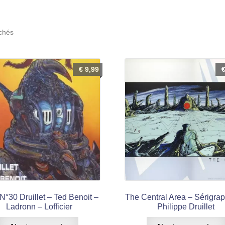
Trié
ichés
du
plus
récent
€
9,99
au
plus
ancien
N°30 Druillet – Ted Benoit –
The Central Area – Sérigrap
Ladronn – Lofficier
Philippe Druillet