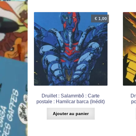
€
1,00
Druillet : Salammbô : Carte
Dr
postale : Hamilcar barca (Inédit)
po
Ajouter au panier