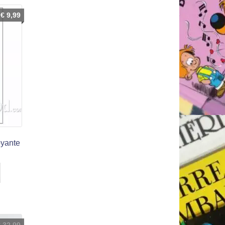
€
9,99
voyante
€
32,99