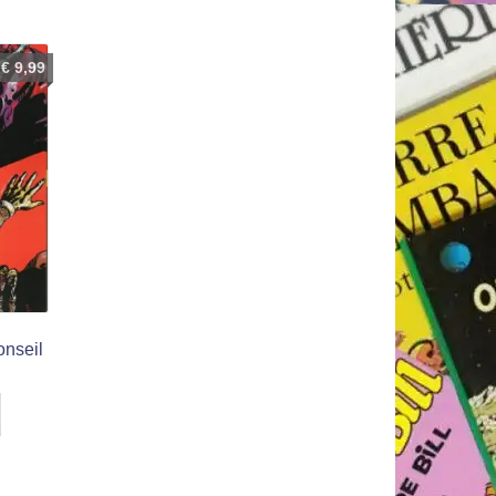
€
9,99
Conseil