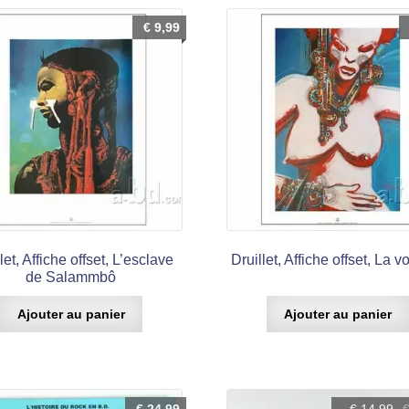
€
9,99
let, Affiche offset, L’esclave
Druillet, Affiche offset, La 
de Salammbô
Ajouter au panier
Ajouter au panier
Le
Le
€
24,99
€
14,99