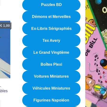
Puzzles BD
Démons et Merveilles
€
1,00
Ex-Libris Sérigraphiés
Tex Avery
Le Grand Vingtième
Boîtes Plexi
Voitures Miniatures
–
Véhicules Miniatures
ables
Figurines Napoléon