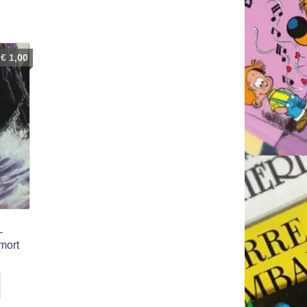
€
1,00
–
mort