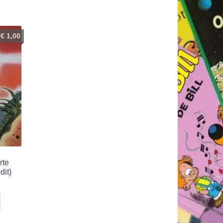
€
1,00
rte
dit)