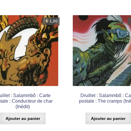
€
1,00
uillet : Salammbô : Carte
Druillet : Salammbô : Ca
tale : Conducteur de char
postale : The cramps (Iné
(Inédit)
Ajouter au panier
Ajouter au panier