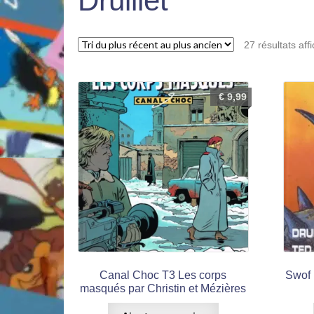
Druillet
27 résultats aff
€
9,99
Canal Choc T3 Les corps
Swof 
masqués par Christin et Mézières