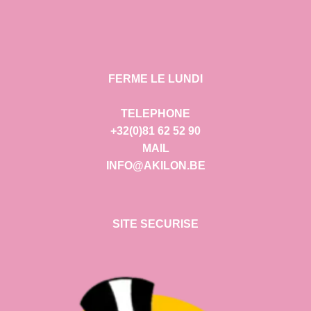
FERME LE LUNDI
TELEPHONE
+32(0)81 62 52 90
MAIL
INFO@AKILON.BE
SITE SECURISE