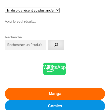
menu
Ouvrir
enfant
le
Notre magasin
Voici le seul résultat
menu
enfant
Recherche
WhatsApp
Manga
Comics