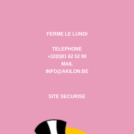
FERME LE LUNDI
TELEPHONE
+32(0)81 62 52 90
MAIL
INFO@AKILON.BE
SITE SECURISE