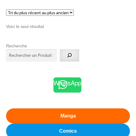
menu
Ouvrir
enfant
le
Notre magasin
Voici le seul résultat
menu
enfant
Recherche
WhatsApp
Manga
Comics