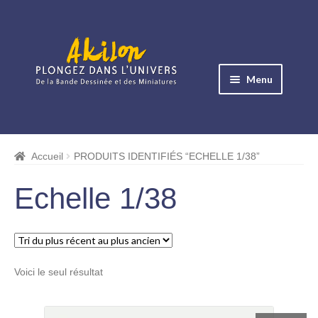
Aller
Aller
à
au
Menu
la
contenu
navigation
Ouvrir
le
Albums BD
menu
Accueil
PRODUITS IDENTIFIÉS “ECHELLE 1/38”
Ouvrir
enfant
le
Objets BD
Echelle 1/38
menu
Ouvrir
enfant
le
Images BD
menu
Ouvrir
enfant
Voici le seul résultat
le
Miniatures
menu
Ouvrir
enfant