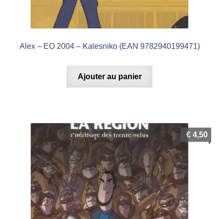
menu
Ouvrir
enfant
le
Notre magasin
menu
Alex – EO 2004 – Kalesniko (EAN 9782940199471)
enfant
Ajouter au panier
€
4,50