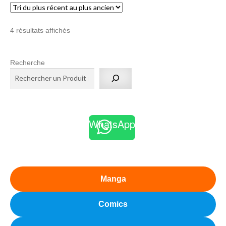
Trié
4 résultats affichés
du
plus
Recherche
récent
au
plus
ancien
WhatsApp
Manga
Comics