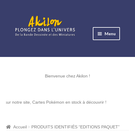
Aller
Aller
à
au
Menu
la
contenu
navigation
Ouvrir
le
Albums BD
menu
Ouvrir
enfant
le
Bienvenue chez Akilon !
Objets BD
menu
Ouvrir
enfant
le
Images BD
re site, Cartes Pokémon en stock à découvrir !
menu
Ouvrir
enfant
le
Miniatures
menu
Accueil
PRODUITS IDENTIFIÉS “EDITIONS PAQUET”
Ouvrir
enfant