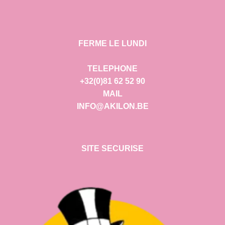
FERME LE LUNDI
TELEPHONE
+32(0)81 62 52 90
MAIL
INFO@AKILON.BE
SITE SECURISE