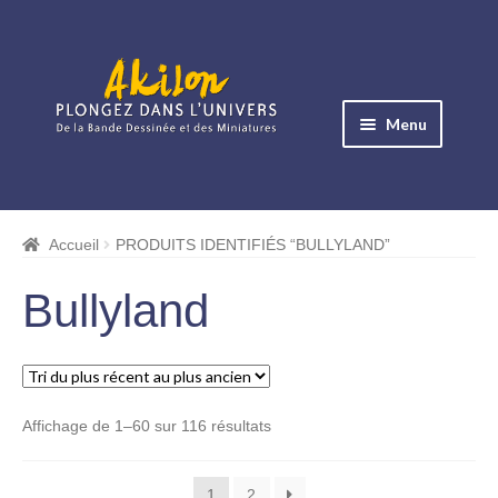
Aller
Aller
à
au
Menu
la
contenu
navigation
Ouvrir
le
Albums BD
menu
Accueil
PRODUITS IDENTIFIÉS “BULLYLAND”
Ouvrir
enfant
le
Objets BD
Bullyland
menu
Ouvrir
enfant
le
Images BD
menu
Ouvrir
enfant
Trié
Affichage de 1–60 sur 116 résultats
le
Miniatures
du
menu
plus
Ouvrir
enfant
1
2