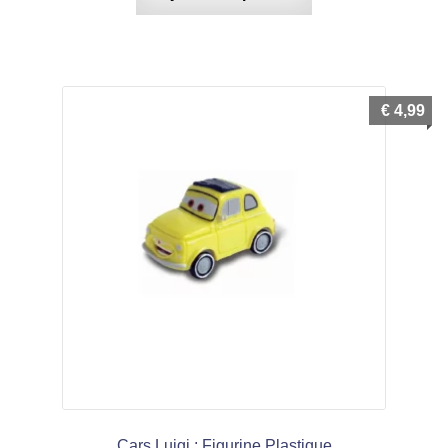
€
4,99
Cars Luigi : Figurine Plastique