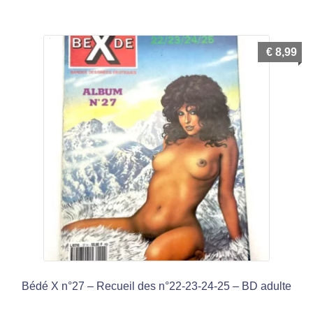
menu
Ouvrir
enfant
le
Notre magasin
€
8,99
menu
enfant
Bédé X n°27 – Recueil des n°22-23-24-25 – BD adulte