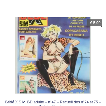
€
5,99
Bédé X S.M. BD adulte – n°47 – Recueil des n°74 et 75 –