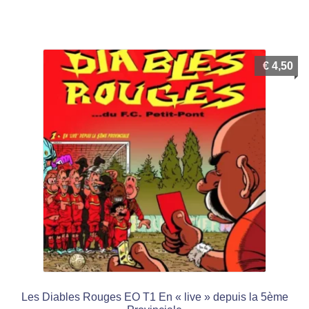
€
4,50
Les Diables Rouges EO T1 En « live » depuis la 5ème