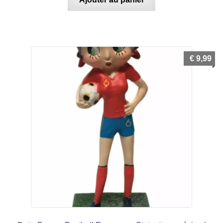
€
9,99