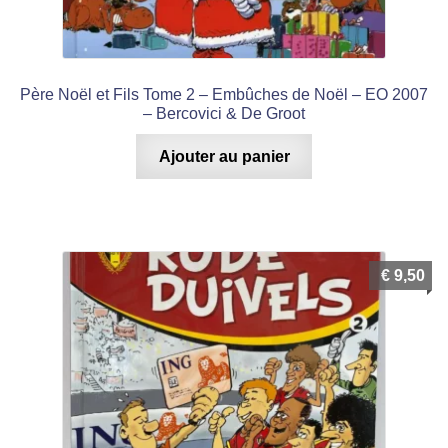
menu
Ouvrir
enfant
le
Notre magasin
menu
Père Noël et Fils Tome 2 – Embûches de Noël – EO 2007
enfant
– Bercovici & De Groot
Ajouter au panier
€
9,50