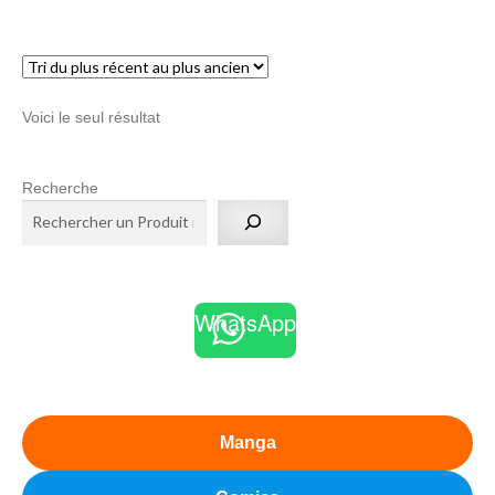
menu
Ouvrir
enfant
le
Notre magasin
menu
Voici le seul résultat
enfant
Recherche
WhatsApp
Manga