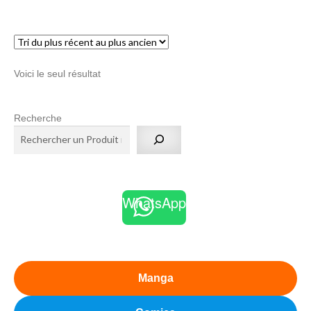
menu
Ouvrir
enfant
le
Notre magasin
menu
Voici le seul résultat
enfant
Recherche
WhatsApp
Manga