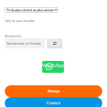
menu
Ouvrir
enfant
le
Notre magasin
Voici le seul résultat
menu
enfant
Recherche
WhatsApp
Manga
Comics