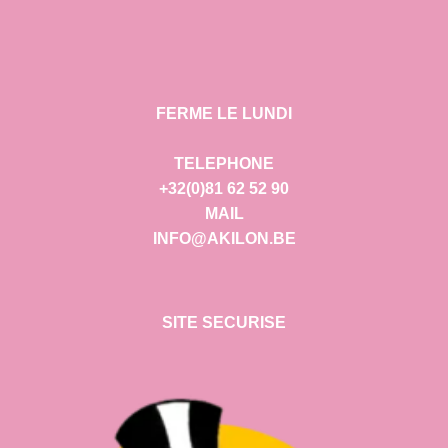
FERME LE LUNDI
TELEPHONE
+32(0)81 62 52 90
MAIL
INFO@AKILON.BE
SITE SECURISE