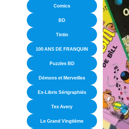
Comics
BD
Tintin
100 ANS DE FRANQUIN
Puzzles BD
Démons et Merveilles
Ex-Libris Sérigraphiés
Tex Avery
Le Grand Vingtième