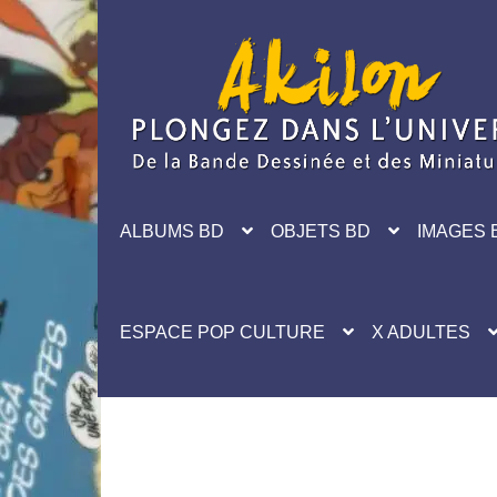
Aller
Aller
à
au
la
contenu
navigation
ALBUMS BD
OBJETS BD
IMAGES 
ESPACE POP CULTURE
X ADULTES