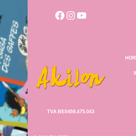
Facebook
Instagram
YouTube
HOR
TVA BE0459.475.043