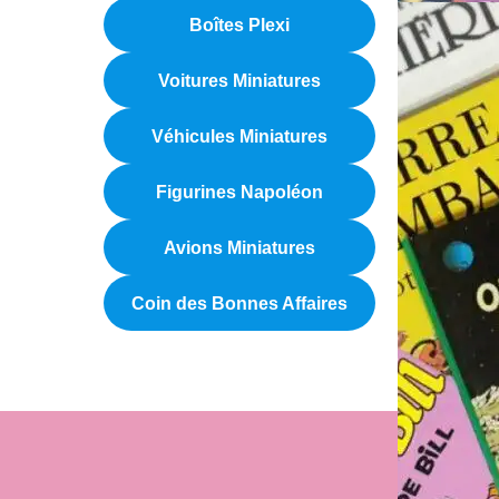
Boîtes Plexi
Voitures Miniatures
Véhicules Miniatures
Figurines Napoléon
Avions Miniatures
Coin des Bonnes Affaires