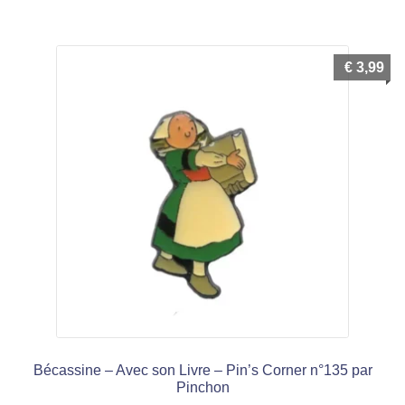
menu
Ouvrir
enfant
le
Notre magasin
€
3,99
menu
enfant
Bécassine – Avec son Livre – Pin’s Corner n°135 par
Pinchon