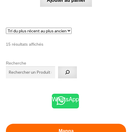
Ajouter au panier
Trié
15 résultats affichés
du
plus
Recherche
récent
au
plus
ancien
WhatsApp
Manga