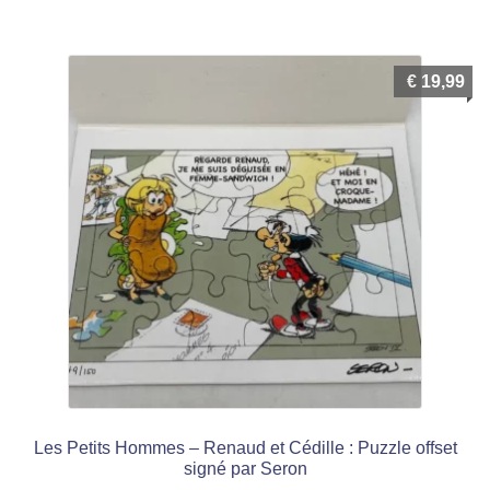
menu
Ouvrir
enfant
le
Notre magasin
€
19,99
menu
enfant
Les Petits Hommes – Renaud et Cédille : Puzzle offset
signé par Seron