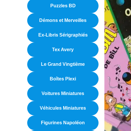
Puzzles BD
Démons et Merveilles
Ex-Libris Sérigraphiés
Tex Avery
Le Grand Vingtième
Boîtes Plexi
Voitures Miniatures
Véhicules Miniatures
Figurines Napoléon