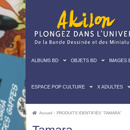
Aller
Aller
à
au
la
contenu
navigation
ALBUMS BD
OBJETS BD
IMAGES 
ESPACE POP CULTURE
X ADULTES
Accueil
PRODUITS IDENTIFIÉS “TAMARA”