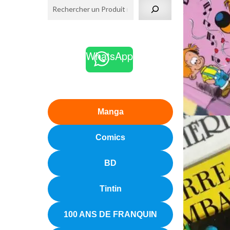
WhatsApp
Manga
Comics
BD
Tintin
100 ANS DE FRANQUIN