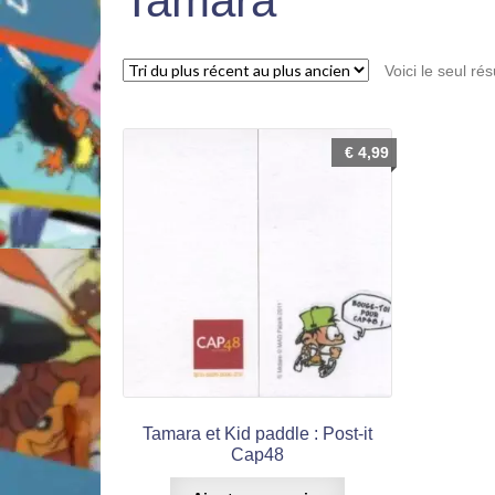
Tamara
Voici le seul rés
€
4,99
Tamara et Kid paddle : Post-it
Cap48