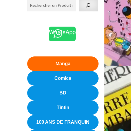
WhatsApp
Manga
Comics
BD
Tintin
100 ANS DE FRANQUIN