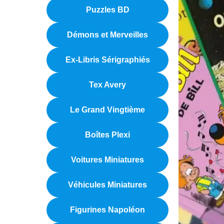
Puzzles BD
Démons et Merveilles
Ex-Libris Sérigraphiés
Tex Avery
Le Grand Vingtième
Boîtes Plexi
Voitures Miniatures
Véhicules Miniatures
Figurines Napoléon