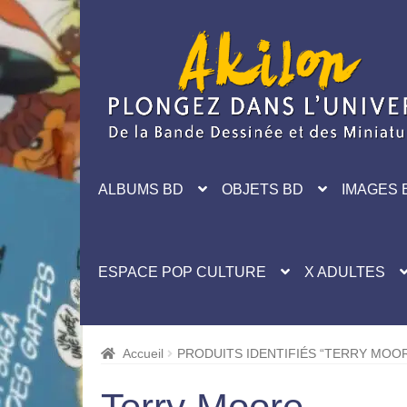
Aller
Aller
à
au
la
contenu
navigation
ALBUMS BD
OBJETS BD
IMAGES 
ESPACE POP CULTURE
X ADULTES
Accueil
PRODUITS IDENTIFIÉS “TERRY MOO