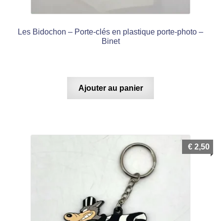
menu
Ouvrir
enfant
le
Les Bidochon – Porte-clés en plastique porte-photo –
Notre magasin
Binet
menu
enfant
Ajouter au panier
€
2,50