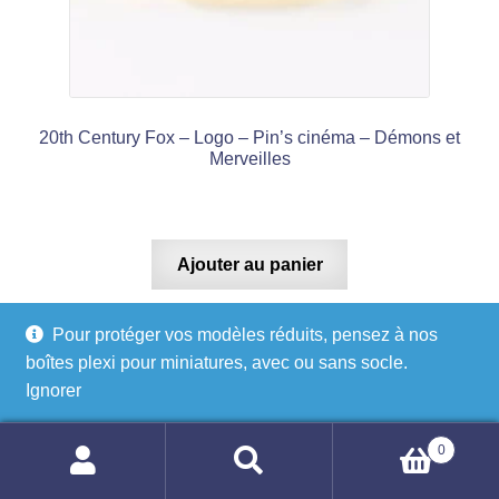
20th Century Fox – Logo – Pin’s cinéma – Démons et
Merveilles
Ajouter au panier
Pour protéger vos modèles réduits, pensez à nos
boîtes plexi pour miniatures, avec ou sans socle.
Ignorer
€
1,99
0
Recherche
Recherche