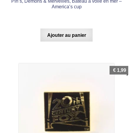
Pin’s, Démons & Merveilles, Bateau à voile en mer –
America’s cup
Ajouter au panier
€
1,99