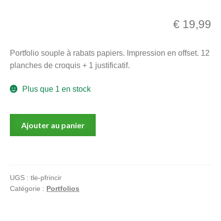
menu
Ouvrir
enfant
€
19,99
le
Notre magasin
menu
Portfolio souple à rabats papiers. Impression en offset. 12
enfant
planches de croquis + 1 justificatif.
Plus que 1 en stock
quantité
Ajouter au panier
de
Etonnant,
Divertissant,
Eblouissant
UGS :
tle-pfrincir
Catégorie :
Portfolios