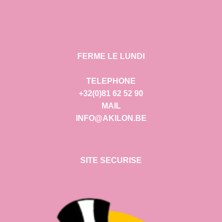
FERME LE LUNDI
TELEPHONE
+32(0)81 62 52 90
MAIL
INFO@AKILON.BE
SITE SECURISE