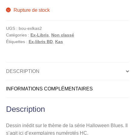
menu
Rupture de stock
Ouvrir
enfant
le
Notre magasin
menu
UGS :
bou-exlkas2
enfant
Catégories :
Ex-Libris
,
Non classé
Étiquettes :
Ex-libris BD
,
Kas
DESCRIPTION
INFORMATIONS COMPLÉMENTAIRES
Description
Dessin inédit sur le thème de la série Halloween Blues. Il
s’agit ici d’exemplaires numérotés HC.