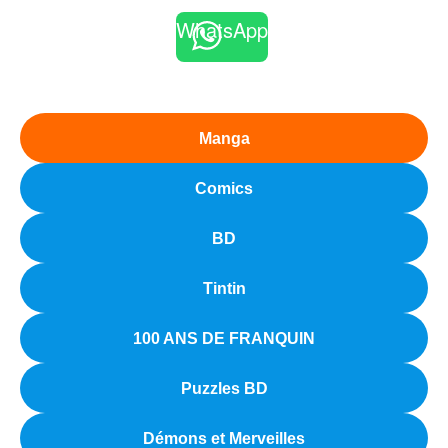
WhatsApp
Manga
Comics
BD
Tintin
100 ANS DE FRANQUIN
Puzzles BD
Démons et Merveilles