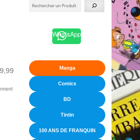
WhatsApp
Manga
9,99
Comics
dement
BD
Tintin
100 ANS DE FRANQUIN