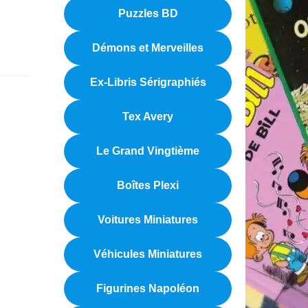
Puzzles BD
Démons et Merveilles
Ex-Libris Sérigraphiés
Tex Avery
Le Grand Vingtième
Boîtes Plexi
Voitures Miniatures
Véhicules Miniatures
Figurines Napoléon