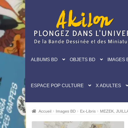
Aller
Aller
à
au
la
contenu
navigation
ALBUMS BD
OBJETS BD
IMAGES 
ESPACE POP CULTURE
X ADULTES
Accueil
Images BD
Ex-Libris
MEZEK, JUILL