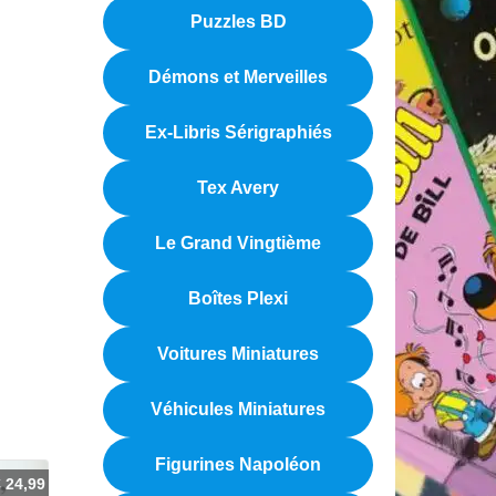
Puzzles BD
Démons et Merveilles
Ex-Libris Sérigraphiés
Tex Avery
Le Grand Vingtième
Boîtes Plexi
Voitures Miniatures
Véhicules Miniatures
Figurines Napoléon
€
24,99