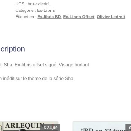
UGS :
bru-exlledr1
Catégorie :
Ex-Libris
Étiquettes :
Ex-libris BD
,
Ex-Libris Offset
,
Olivier Ledroit
cription
t, Sha, Ex-libris offset signé, Visage hurlant
 inédit sur le thème de la série Sha.
€
24,99