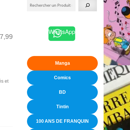
WhatsApp
7,99
Manga
Comics
és et
BD
Tintin
100 ANS DE FRANQUIN