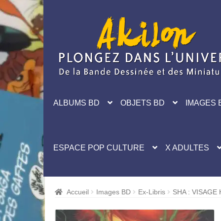
Aller
Aller
à
au
la
contenu
navigation
ALBUMS BD
OBJETS BD
IMAGES 
ESPACE POP CULTURE
X ADULTES
Accueil
Images BD
Ex-Libris
SHA : VISAGE