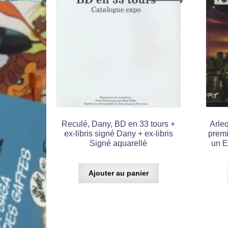
Reculé, Dany, BD en 33 tours +
Arleq
ex-libris signé Dany + ex-libris
premi
Signé aquarellé
un E
Ajouter au panier