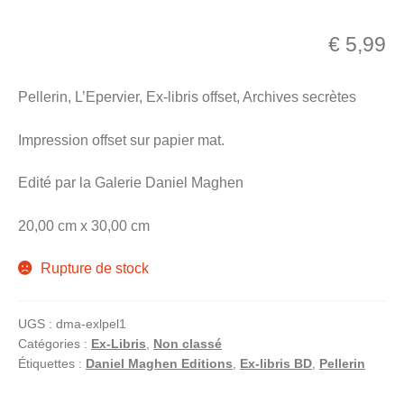
menu
Ouvrir
enfant
€
5,99
le
Notre magasin
menu
Pellerin, L’Epervier, Ex-libris offset, Archives secrètes
enfant
Impression offset sur papier mat.
Edité par la Galerie Daniel Maghen
20,00 cm x 30,00 cm
Rupture de stock
UGS :
dma-exlpel1
Catégories :
Ex-Libris
,
Non classé
Étiquettes :
Daniel Maghen Editions
,
Ex-libris BD
,
Pellerin