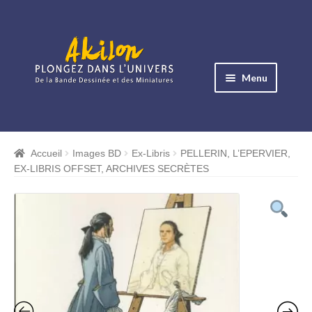
Aller
Aller
à
au
Menu
la
contenu
navigation
Ouvrir
le
Albums BD
menu
Accueil
Images BD
Ex-Libris
PELLERIN, L’EPERVIER,
Ouvrir
enfant
EX-LIBRIS OFFSET, ARCHIVES SECRÈTES
le
Objets BD
menu
Ouvrir
enfant
le
Images BD
menu
Ouvrir
enfant
le
Miniatures
menu
Ouvrir
enfant