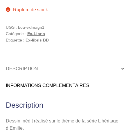
menu
Rupture de stock
Ouvrir
enfant
le
Notre magasin
menu
UGS :
bou-exlmagn1
enfant
Catégorie :
Ex-Libris
Étiquette :
Ex-libris BD
DESCRIPTION
INFORMATIONS COMPLÉMENTAIRES
Description
Dessin inédit réalisé sur le thème de la série L’héritage
d’Emilie.