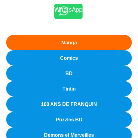
WhatsApp
Manga
Comics
BD
Tintin
100 ANS DE FRANQUIN
Puzzles BD
Démons et Merveilles