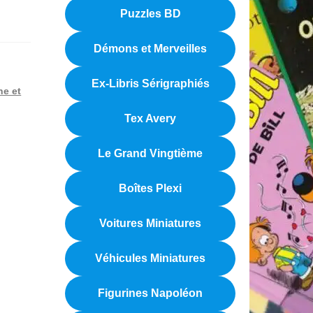
Puzzles BD
Démons et Merveilles
Ex-Libris Sérigraphiés
ne et
Tex Avery
Le Grand Vingtième
Boîtes Plexi
Voitures Miniatures
Véhicules Miniatures
Figurines Napoléon