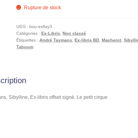
Rupture de stock
UGS :
bou-exltay3
Catégories :
Ex-Libris
,
Non classé
Étiquettes :
André Taymans
,
Ex-libris BD
,
Macherot
,
Sibylli
Taboum
cription
s, Sibylline, Ex-libris offset signé, Le petit cirque