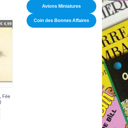
Avions Miniatures
Coin des Bonnes Affaires
€
4,99
t, Fée
)