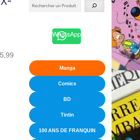
x-
WhatsApp
5,99
Manga
Comics
BD
Tintin
100 ANS DE FRANQUIN