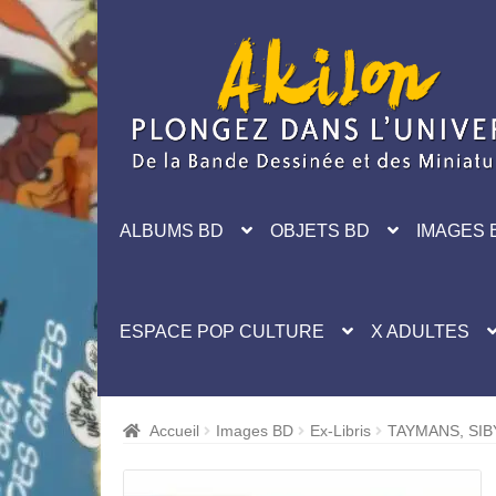
Aller
Aller
à
au
la
contenu
navigation
ALBUMS BD
OBJETS BD
IMAGES 
ESPACE POP CULTURE
X ADULTES
Accueil
Images BD
Ex-Libris
TAYMANS, SIB